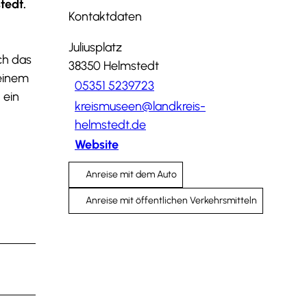
tedt.
Kontaktdaten
Juliusplatz
ch das
38350
Helmstedt
 einem
05351 5239723
 ein
kreismuseen@landkreis-
helmstedt.de
Website
Anreise mit dem Auto
Anreise mit öffentlichen Verkehrsmitteln