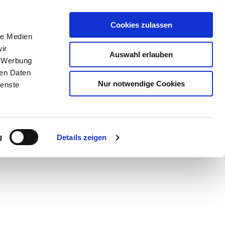
Cookies zulassen
le Medien
ir
Auswahl erlauben
, Werbung
ren Daten
Nur notwendige Cookies
ienste
Teilen
PDF
g
Details zeigen