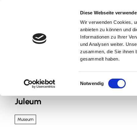
Z
u
Diese Webseite verwende
m
Wir verwenden Cookies, um
Natur & Aktiv
Kultur & Erlebnis
Kulinarik
I
anbieten zu können und di
n
Informationen zu Ihrer Ve
und Analysen weiter. Unse
h
zusammen, die Sie ihnen b
a
gesammelt haben.
l
t
Sie sind hier
Nördliches Harzvorland
E
Notwendig
i
n
Juleum
w
i
l
Museum
l
i