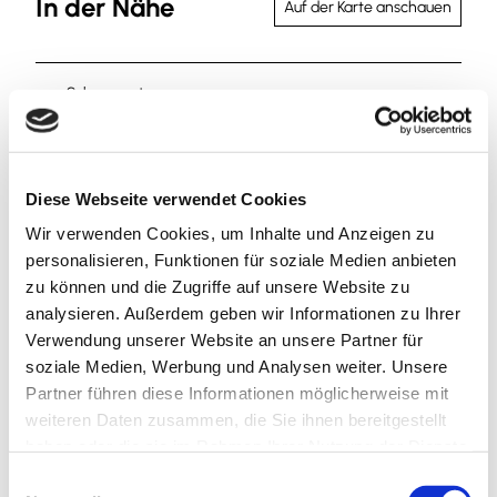
In der Nähe
Auf der Karte anschauen
Sehenswertes
Kontaktdaten
Diese Webseite verwendet Cookies
Wir verwenden Cookies, um Inhalte und Anzeigen zu
Leineweberstraße 3
personalisieren, Funktionen für soziale Medien anbieten
38350
Helmstedt
zu können und die Zugriffe auf unsere Website zu
05351 34843
analysieren. Außerdem geben wir Informationen zu Ihrer
f.kamrath@gmx.de
Verwendung unserer Website an unsere Partner für
soziale Medien, Werbung und Analysen weiter. Unsere
Website
Partner führen diese Informationen möglicherweise mit
Anreise mit dem Auto
weiteren Daten zusammen, die Sie ihnen bereitgestellt
haben oder die sie im Rahmen Ihrer Nutzung der Dienste
Anreise mit öffentlichen Verkehrsmitteln
gesammelt haben.
E