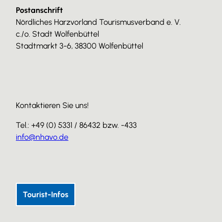
Postanschrift
Nördliches Harzvorland Tourismusverband e. V.
c./o. Stadt Wolfenbüttel
Stadtmarkt 3-6, 38300 Wolfenbüttel
Kontaktieren Sie uns!
Tel.: +49 (0) 5331 / 86432 bzw. -433
info@nhavo.de
I
F
Y
n
a
o
s
c
u
Tourist-Infos
t
e
T
a
b
u