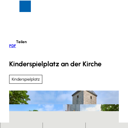
Z
Suche
Menü
u
m
I
n
h
Teilen
a
PDF
l
t
Kinderspielplatz an der Kirche
Kinderspielplatz