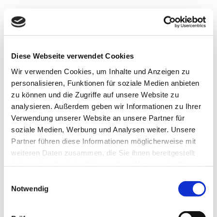
Kontaktdaten
Kirchweg
38322
Hedeper
- Hedeper
Diese Webseite verwendet Cookies
+49 5332 / 938 - 0
Wir verwenden Cookies, um Inhalte und Anzeigen zu
personalisieren, Funktionen für soziale Medien anbieten
rathaus@elm-asse.de
zu können und die Zugriffe auf unsere Website zu
Website
analysieren. Außerdem geben wir Informationen zu Ihrer
Verwendung unserer Website an unsere Partner für
Anreise mit dem Auto
soziale Medien, Werbung und Analysen weiter. Unsere
Anreise mit öffentlichen Verkehrsmitteln
Partner führen diese Informationen möglicherweise mit
weiteren Daten zusammen, die Sie ihnen bereitgestellt
haben oder die sie im Rahmen Ihrer Nutzung der Dienste
gesammelt haben.
E
Notwendig
i
n
Wir bedanken uns!
w