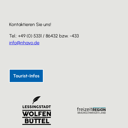
Kontaktieren Sie uns!
Tel.: +49 (0) 5331 / 86432 bzw. -433
info@nhavo.de
I
F
Y
n
a
o
s
c
u
Tourist-Infos
t
e
T
a
b
u
g
o
b
r
o
e
a
k
m