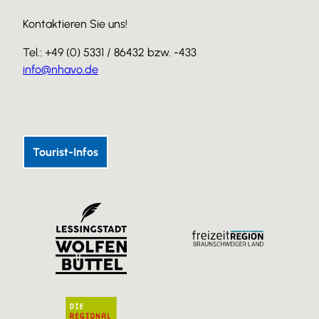
Kontaktieren Sie uns!
Tel.: +49 (0) 5331 / 86432 bzw. -433
info@nhavo.de
I
F
Y
n
a
o
s
c
u
Tourist-Infos
t
e
T
a
b
u
g
o
b
r
o
e
a
k
m