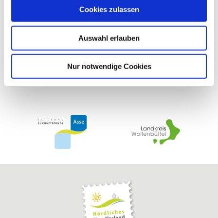
u
Cookies zulassen
s
w
Auswahl erlauben
a
h
l
Nur notwendige Cookies