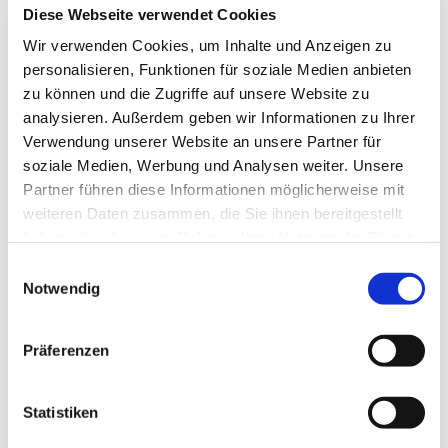
Diese Webseite verwendet Cookies
Wir verwenden Cookies, um Inhalte und Anzeigen zu
In der Nähe
personalisieren, Funktionen für soziale Medien anbieten
Auf der Karte anschauen
zu können und die Zugriffe auf unsere Website zu
analysieren. Außerdem geben wir Informationen zu Ihrer
Verwendung unserer Website an unsere Partner für
Sehenswertes
soziale Medien, Werbung und Analysen weiter. Unsere
Partner führen diese Informationen möglicherweise mit
Touren
weiteren Daten zusammen, die Sie ihnen bereitgestellt
haben oder die sie im Rahmen Ihrer Nutzung der Dienste
gesammelt haben.
E
Notwendig
i
Kontaktdaten
n
Klosterstraße 14
w
Präferenzen
38350
Helmstedt
i
05351 6769
l
l
Statistiken
klostermarienberg@gmx.de
i