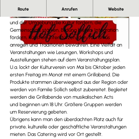
Herzlich willkommen!
Route
Anrufen
Website
Der Kulturverein Hof Sollich möchte im Dorf Hachum
© Kulturverein Hof Sollich |
CC-BY-SA
© Kulturverein Hof Sollich |
CC-BY-SA
und der Umgebung die Kultur fördern, die
Gemeinschaft stärken, Bildung bieten, Integration
fördern, Künstler unterstützen, den Tourismus
anregen und Traditionen bewahren. Eine Vielfalt an
Veranstaltungen wie Lesungen, Workshops und
© C. Sollich |
CC-BY-SA
Ausstellungen stehen auf dem Veranstaltungsplan.
U.a. lockt der Kulturverein von Mai bis Oktober jeden
ersten Freitag im Monat mit einem Grillabend. Die
Produkte stammen überwiegend aus der Region oder
werden von Familie Sollich selbst zubereitet. Begleitet
werden die Grillabende von musikalischen Acts
und beginnen um 18 Uhr. Größere Gruppen werden
um Reservierung gebeten.
Übrigens kann man den überdachten Platz auch für
private, kulturelle oder geschäftliche Veranstaltungen
mieten. Das Catering wird vor Ort gestellt.