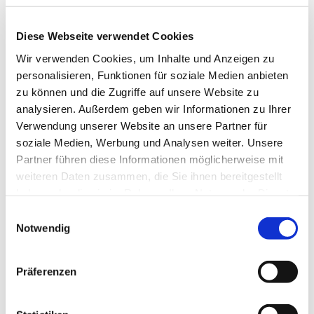
Nördliches Harzvorland Tourismusverband e. V.
Diese Webseite verwendet Cookies
Wir verwenden Cookies, um Inhalte und Anzeigen zu
personalisieren, Funktionen für soziale Medien anbieten
zu können und die Zugriffe auf unsere Website zu
analysieren. Außerdem geben wir Informationen zu Ihrer
In der Nähe
Auf der Karte anschauen
Verwendung unserer Website an unsere Partner für
soziale Medien, Werbung und Analysen weiter. Unsere
Partner führen diese Informationen möglicherweise mit
weiteren Daten zusammen, die Sie ihnen bereitgestellt
Sehenswertes
haben oder die sie im Rahmen Ihrer Nutzung der Dienste
gesammelt haben.
E
Notwendig
i
Kontaktdaten
n
w
Ringstraße 3
Präferenzen
i
38173
Evessen
- Hachum
l
+49 163 / 7661001