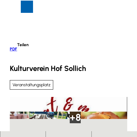
Z
Suche
Menü
u
m
I
n
h
Teilen
a
PDF
l
t
Kulturverein Hof Sollich
Veranstaltungsplatz