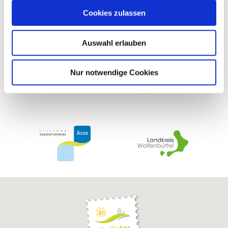
haben uns in der Vergangenheit finanziell gefördert
u
Cookies zulassen
s
w
Auswahl erlauben
a
h
l
Nur notwendige Cookies