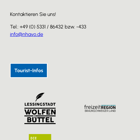
Kontaktieren Sie uns!
Tel.: +49 (0) 5331 / 86432 bzw. -433
info@nhavo.de
I
F
Y
n
a
o
s
c
u
Tourist-Infos
t
e
T
a
b
u
g
o
b
r
o
e
a
k
m