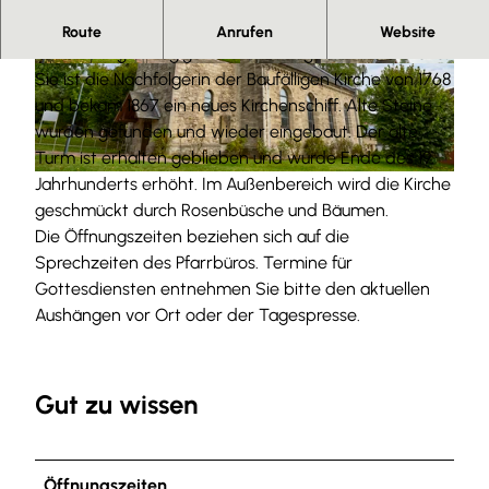
Herzlich willkommen
Route
Anrufen
Website
Auf einem großzügigen Gelände liegt die Lukas Kirche.
© Anna Meurer |
CC-BY-SA
© Anna Meurer |
CC-BY-SA
Sie ist die Nachfolgerin der Baufälligen Kirche von 1768
und bekam 1867 ein neues Kirchenschiff. Alte Steine
wurden gefunden und wieder eingebaut. Der alte
Turm ist erhalten geblieben und wurde Ende des 19.
Jahrhunderts erhöht. Im Außenbereich wird die Kirche
© Anna Meurer |
CC-BY-SA
geschmückt durch Rosenbüsche und Bäumen.
Die Öffnungszeiten beziehen sich auf die
Sprechzeiten des Pfarrbüros. Termine für
Gottesdiensten entnehmen Sie bitte den aktuellen
Aushängen vor Ort oder der Tagespresse.
Gut zu wissen
Öffnungszeiten