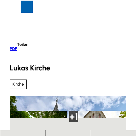
Z
Suche
Menü
u
m
I
n
h
Teilen
a
PDF
l
t
Lukas Kirche
Kirche