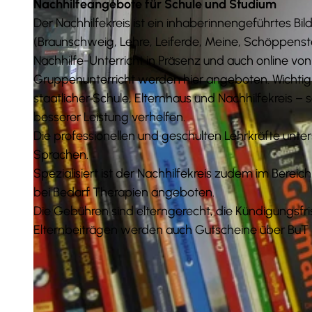
Nachhilfeangebote für Schule und Studium
Der Nachhilfekreis ist ein inhaberinnengeführtes B
(Braunschweig, Lehre, Leiferde, Meine, Schöppenste
Nachhilfe-Unterricht in Präsenz und auch online von 
Gruppenunterricht werden hier angeboten. Wichtig
© Stadt Wolfenbüttel (CB) |
CC0
staatlicher Schule, Elternhaus und Nachhilfekreis – 
besserer Leistung verhelfen.
Die professionellen und geschulten Lehrkräfte unt
Sprachen.
Spezialisiert ist der Nachhilfekreis zudem im Berei
bei Bedarf Therapien angeboten.
Die Gebühren sind elterngerecht, die Kündigungsfr
Elternbeiträgen werden auch Gutscheine über BuT (