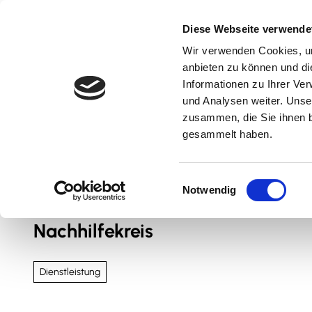
Z
u
Diese Webseite verwende
m
Wir verwenden Cookies, um
Natur & Aktiv
Kultur & Erlebnis
Kulinarik
I
anbieten zu können und di
n
Informationen zu Ihrer Ve
und Analysen weiter. Unse
h
zusammen, die Sie ihnen b
a
gesammelt haben.
l
t
Sie sind hier
Nördliches Harzvorland
E
Notwendig
i
n
Nachhilfekreis
w
i
l
Dienstleistung
l
i