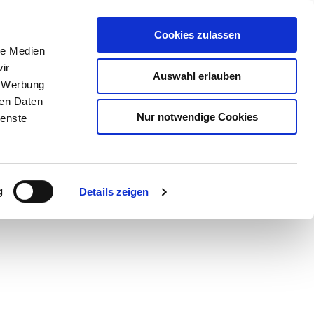
Cookies zulassen
le Medien
ir
Auswahl erlauben
, Werbung
ren Daten
Nur notwendige Cookies
ienste
Teilen
PDF
g
Details zeigen