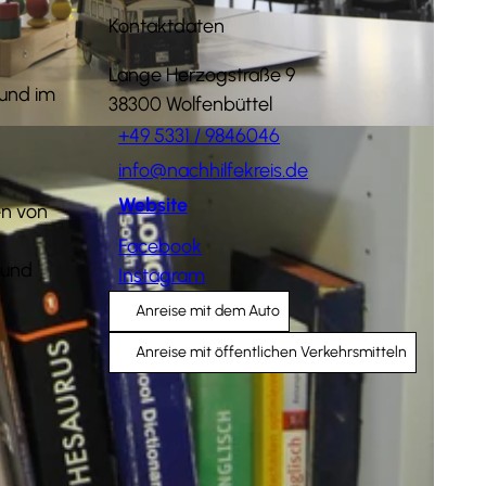
Kontaktdaten
Lange Herzogstraße 9
 und im
38300
Wolfenbüttel
+49 5331 / 9846046
info@nachhilfekreis.de
Website
en von
Facebook
 und
Instagram
Anreise mit dem Auto
Anreise mit öffentlichen Verkehrsmitteln