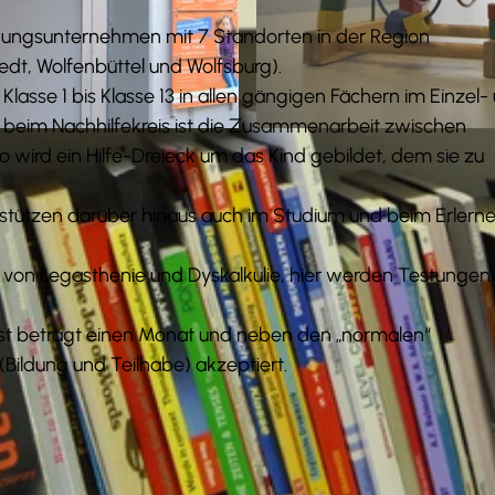
ildungsunternehmen mit 7 Standorten in der Region
dt, Wolfenbüttel und Wolfsburg).
Klasse 1 bis Klasse 13 in allen gängigen Fächern im Einzel-
 beim Nachhilfekreis ist die Zusammenarbeit zwischen
© Stadt Wolfenbüttel |
CC0
so wird ein Hilfe-Dreieck um das Kind gebildet, dem sie zu
erstützen darüber hinaus auch im Studium und beim Erlern
ch von Legasthenie und Dyskalkulie, hier werden Testungen
ist beträgt einen Monat und neben den „normalen“
Bildung und Teilhabe) akzeptiert.