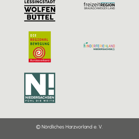
a
k
m
© Nördliches Harzvorland e. V.