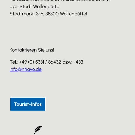
c./o. Stadt Wolfenbüttel
Stadtmarkt 3-6, 38300 Wolfenbüttel
Kontaktieren Sie uns!
Tel.: +49 (0) 5331 / 86432 bzw. -433
info@nhavo.de
I
F
Y
n
a
o
s
c
u
Tourist-Infos
t
e
T
a
b
u
g
o
b
r
o
e