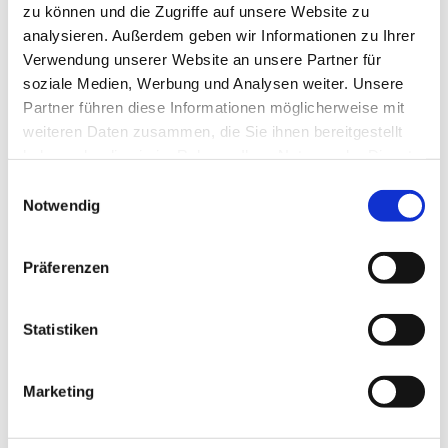
zu können und die Zugriffe auf unsere Website zu
analysieren. Außerdem geben wir Informationen zu Ihrer
Verwendung unserer Website an unsere Partner für
Wir bedanken uns!
soziale Medien, Werbung und Analysen weiter. Unsere
Die nachfolgenden Einrichtungen und Institutionen
Partner führen diese Informationen möglicherweise mit
haben uns in der Vergangenheit finanziell gefördert
weiteren Daten zusammen, die Sie ihnen bereitgestellt
haben oder die sie im Rahmen Ihrer Nutzung der Dienste
gesammelt haben.
E
Notwendig
i
n
w
Präferenzen
i
l
l
Statistiken
i
g
Marketing
u
n