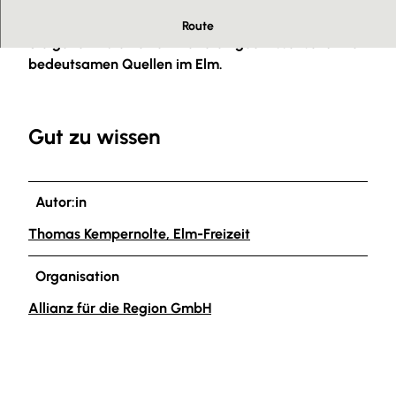
Die Osterspring liegt südwestlich von Langeleben.
Route
Sie gehört zu eine von weiteren geowissenschaftlich
bedeutsamen Quellen im Elm.
Gut zu wissen
Autor:in
Thomas Kempernolte, Elm-Freizeit
Organisation
Allianz für die Region GmbH