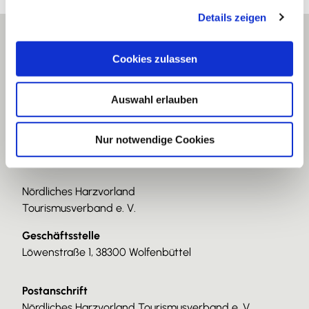
g
Details zeigen
s
a
u
Cookies zulassen
s
w
Auswahl erlauben
a
h
l
Nur notwendige Cookies
Nördliches Harzvorland
Tourismusverband e. V.
Geschäftsstelle
Löwenstraße 1, 38300 Wolfenbüttel
Postanschrift
Nördliches Harzvorland Tourismusverband e. V.