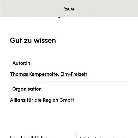
Das Wasser der Paradiesquelle fließt in das
Route
Brunnental in Richtung Bad Helmstedt.
Gut zu wissen
Autor:in
Thomas Kempernolte, Elm-Freizeit
Organisation
Allianz für die Region GmbH