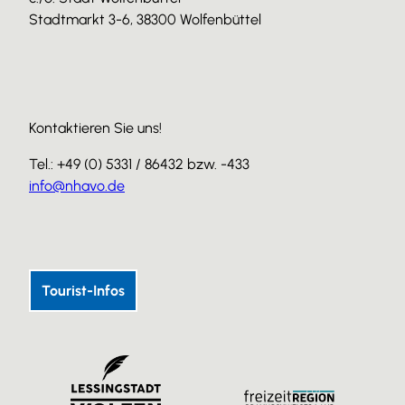
Stadtmarkt 3-6, 38300 Wolfenbüttel
Kontaktieren Sie uns!
Tel.: +49 (0) 5331 / 86432 bzw. -433
info@nhavo.de
I
F
Y
n
a
o
s
c
u
Tourist-Infos
t
e
T
a
b
u
g
o
b
r
o
e
a
k