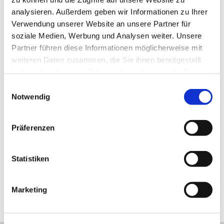
analysieren. Außerdem geben wir Informationen zu Ihrer
Wir bedanken uns!
Verwendung unserer Website an unsere Partner für
soziale Medien, Werbung und Analysen weiter. Unsere
Die nachfolgenden Einrichtungen und Institutionen
Partner führen diese Informationen möglicherweise mit
haben uns in der Vergangenheit finanziell gefördert
weiteren Daten zusammen, die Sie ihnen bereitgestellt
haben oder die sie im Rahmen Ihrer Nutzung der Dienste
gesammelt haben.
E
Notwendig
i
n
w
Präferenzen
i
l
l
Statistiken
i
g
Marketing
u
n
g