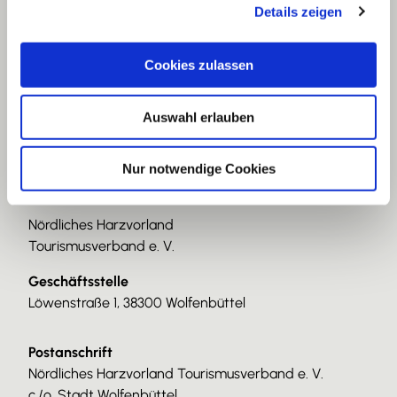
Details zeigen
s
a
u
Cookies zulassen
s
w
Auswahl erlauben
a
h
l
Nur notwendige Cookies
Nördliches Harzvorland
Tourismusverband e. V.
Geschäftsstelle
Löwenstraße 1, 38300 Wolfenbüttel
Postanschrift
Nördliches Harzvorland Tourismusverband e. V.
c./o. Stadt Wolfenbüttel