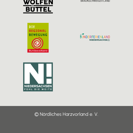
m
© Nördliches Harzvorland e. V.