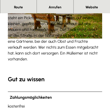
Herzlich willkommen.
Route
Anrufen
Website
Im Ortszentrum zwischen zwei Kastanienbäumen
© Anna Meurer |
CC-BY-SA
© Anna Meurer |
CC-BY-SA
steht ein Picknicktisch mit zwei Bänken auf einem
kleinen, gepflasterten Platz. Man schaut auf alte
Mauern und Fachwerkhäuser. Der Tisch steht direkt
an der Straße. In der Nähe gibt es eine Bäckerei und
eine Gärtnerei, bei der auch Obst und Früchte
© Anna Meurer |
CC-BY-SA
verkauft werden. Wer nichts zum Essen mitgebracht
hat, kann sich dort versorgen. Ein Mülleimer ist nicht
vorhanden.
Gut zu wissen
Zahlungsmöglichkeiten
kostenfrei