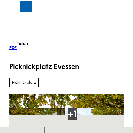
Z
Suche
Menü
u
m
I
n
h
Teilen
a
PDF
l
t
Picknickplatz Evessen
Picknickplatz