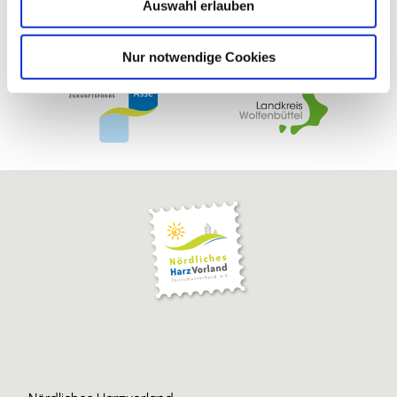
Auswahl erlauben
a
h
l
Nur notwendige Cookies