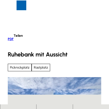
Z
Suche
Menü
u
m
I
n
h
Teilen
a
PDF
l
t
Ruhebank mit Aussicht
Picknickplatz
Rastplatz