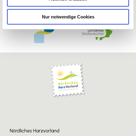
h
l
Nur notwendige Cookies
Nördliches Harzvorland