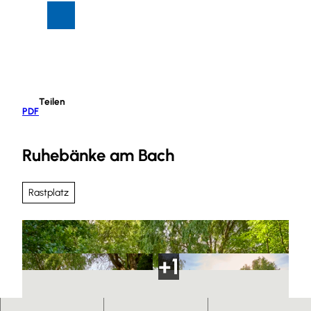
Z
Suche
Menü
u
m
I
n
h
Teilen
a
PDF
l
t
Ruhebänke am Bach
Rastplatz