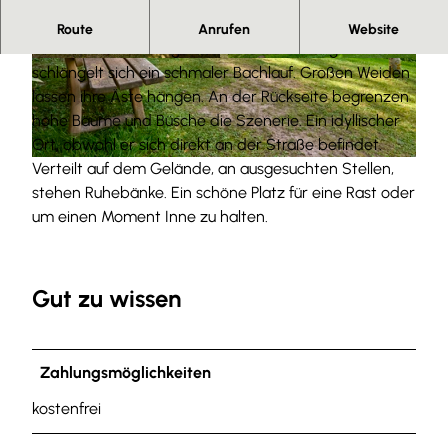
Herzlich willkommen.
Route
Anrufen
Website
Auf einer malerisch grünen und leicht welligen Wiese
© Anna Meurer |
CC-BY-SA
© Anna Meurer |
CC-BY-SA
schlängelt sich ein schmaler Bachlauf. Großen Weiden
lassen ihre Äste hängen. An der Rückseite begrenzen
hohe Bäume und Büsche die Szenerie. Ein idyllischer
Ort, obwohl er sich direkt an der Straße befindet.
Verteilt auf dem Gelände, an ausgesuchten Stellen,
© Anna Meurer |
CC-BY-SA
stehen Ruhebänke. Ein schöne Platz für eine Rast oder
um einen Moment Inne zu halten.
Gut zu wissen
Zahlungsmöglichkeiten
kostenfrei