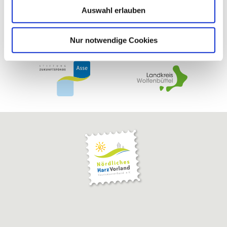
Auswahl erlauben
a
h
l
Nur notwendige Cookies