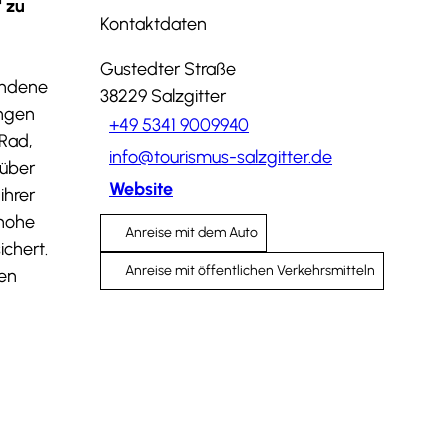
' zu
Kontaktdaten
Gustedter Straße
undene
38229
Salzgitter
ungen
+49 5341 9009940
Rad,
info@tourismus-salzgitter.de
rüber
Website
ihrer
 hohe
Anreise mit dem Auto
chert.
Anreise mit öffentlichen Verkehrsmitteln
hen