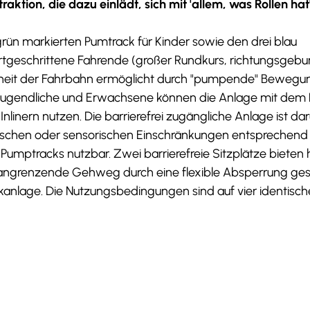
aktion, die dazu einlädt, sich mit 'allem, was Rollen hat
 grün markierten Pumtrack für Kinder sowie den drei blau
ortgeschrittene Fahrende (großer Rundkurs, richtungsgeb
enheit der Fahrbahn ermöglicht durch "pumpende" Beweg
 Jugendliche und Erwachsene können die Anlage mit dem 
inern nutzen. Die barrierefrei zugängliche Anlage ist da
orischen oder sensorischen Einschränkungen entsprechend 
Pumptracks nutzbar. Zwei barrierefreie Sitzplätze bieten
r angrenzende Gehweg durch eine flexible Absperrung gesi
ckanlage. Die Nutzungsbedingungen sind auf vier identisc