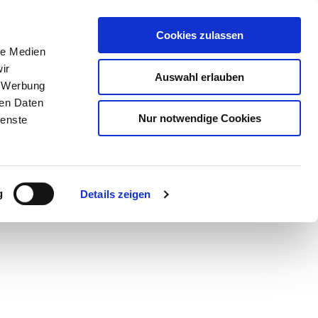
Cookies zulassen
le Medien
ir
Auswahl erlauben
, Werbung
ren Daten
Nur notwendige Cookies
ienste
Teilen
PDF
g
Details zeigen