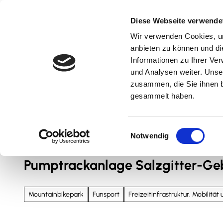
Z
u
Diese Webseite verwende
m
Wir verwenden Cookies, um
Natur & Aktiv
Kultur & Erlebnis
Kulinarik
I
anbieten zu können und di
n
Informationen zu Ihrer Ve
und Analysen weiter. Unse
h
zusammen, die Sie ihnen b
a
gesammelt haben.
l
t
Sie sind hier
Nördliches Harzvorland
E
Notwendig
i
n
Pumptrackanlage Salzgitter-G
w
i
l
Mountainbikepark
Funsport
Freizeitinfrastruktur, Mobilität
l
i