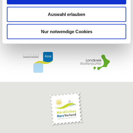
s
w
Auswahl erlauben
a
h
l
Nur notwendige Cookies