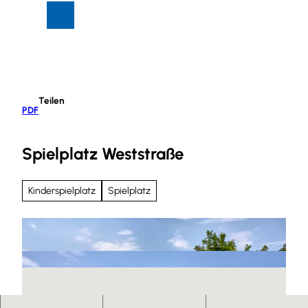
Z
Suche
Menü
u
m
I
n
h
Teilen
a
PDF
l
t
Spielplatz Weststraße
Kinderspielplatz
Spielplatz