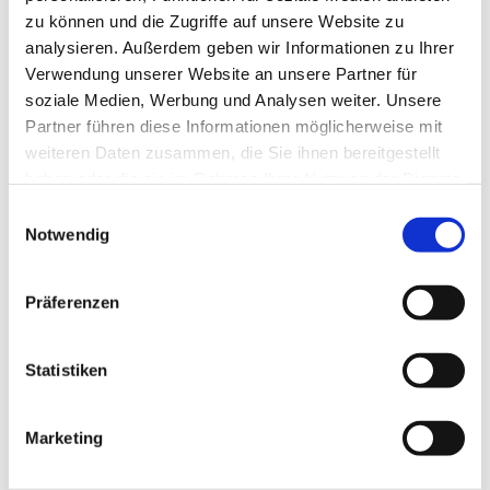
Sehenswertes
zu können und die Zugriffe auf unsere Website zu
analysieren. Außerdem geben wir Informationen zu Ihrer
Touren
Verwendung unserer Website an unsere Partner für
soziale Medien, Werbung und Analysen weiter. Unsere
Partner führen diese Informationen möglicherweise mit
weiteren Daten zusammen, die Sie ihnen bereitgestellt
Kontaktdaten
haben oder die sie im Rahmen Ihrer Nutzung der Dienste
Burgplatz 2
gesammelt haben.
E
38364
Schöningen
Notwendig
i
+49 5352 909219
n
w
tourismus@schoeningen.de
Präferenzen
i
Website
l
l
Statistiken
Anreise mit dem Auto
i
Anreise mit öffentlichen Verkehrsmitteln
g
Marketing
u
n