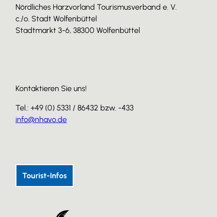
Nördliches Harzvorland Tourismusverband e. V.
c./o. Stadt Wolfenbüttel
Stadtmarkt 3-6, 38300 Wolfenbüttel
Kontaktieren Sie uns!
Tel.: +49 (0) 5331 / 86432 bzw. -433
info@nhavo.de
I
F
Y
n
a
o
s
c
u
Tourist-Infos
t
e
T
a
b
u
g
o
b
r
o
e