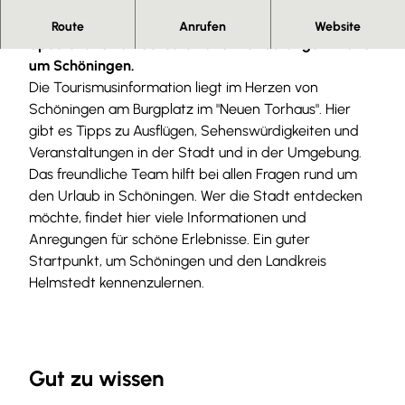
Erste Anlaufstelle für alle Fragen zur "Stadt der
Route
Anrufen
Website
Speere" und zu Radtouren und Wanderungen in und
um Schöningen.
Die Tourismusinformation liegt im Herzen von
Schöningen am Burgplatz im "Neuen Torhaus". Hier
gibt es Tipps zu Ausflügen, Sehenswürdigkeiten und
Veranstaltungen in der Stadt und in der Umgebung.
Das freundliche Team hilft bei allen Fragen rund um
den Urlaub in Schöningen. Wer die Stadt entdecken
möchte, findet hier viele Informationen und
Anregungen für schöne Erlebnisse. Ein guter
Startpunkt, um Schöningen und den Landkreis
Helmstedt kennenzulernen.
Gut zu wissen