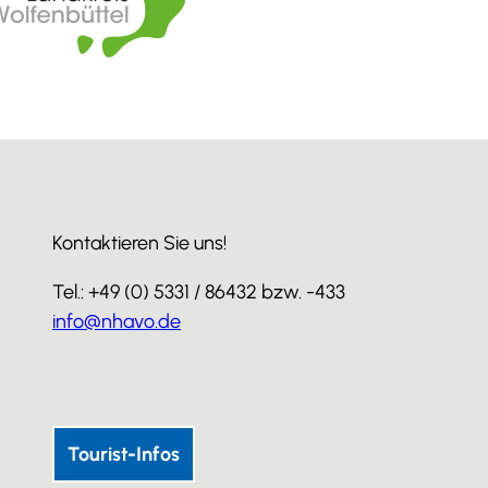
Kontaktieren Sie uns!
Tel.: +49 (0) 5331 / 86432 bzw. -433
info@nhavo.de
I
F
Y
n
a
o
s
c
u
Tourist-Infos
t
e
T