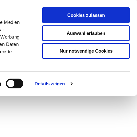
Cookies zulassen
le Medien
ir
Auswahl erlauben
, Werbung
ren Daten
Nur notwendige Cookies
ienste
Teilen
PDF
g
Details zeigen