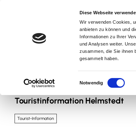
Z
u
Diese Webseite verwende
m
Wir verwenden Cookies, um
Natur & Aktiv
Kultur & Erlebnis
Kulinarik
I
anbieten zu können und di
n
Informationen zu Ihrer Ve
und Analysen weiter. Unse
h
zusammen, die Sie ihnen b
a
gesammelt haben.
l
t
Sie sind hier
Nördliches Harzvorland
E
Notwendig
i
n
Touristinformation Helmstedt
w
i
l
Tourist-Information
l
i