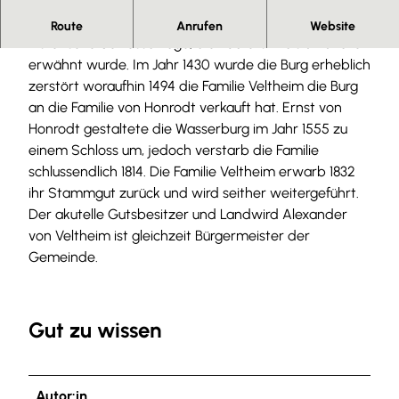
Die Wasserburg Veltheim ist eine mittelalterliche
Route
Anrufen
Website
historische Schlossanlage, die 1160 erstmals urkundlich
erwähnt wurde. Im Jahr 1430 wurde die Burg erheblich
zerstört woraufhin 1494 die Familie Veltheim die Burg
an die Familie von Honrodt verkauft hat. Ernst von
Honrodt gestaltete die Wasserburg im Jahr 1555 zu
einem Schloss um, jedoch verstarb die Familie
schlussendlich 1814. Die Familie Veltheim erwarb 1832
ihr Stammgut zurück und wird seither weitergeführt.
Der akutelle Gutsbesitzer und Landwird Alexander
von Veltheim ist gleichzeit Bürgermeister der
Gemeinde.
Gut zu wissen
Autor:in