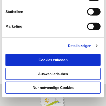
i
haben uns in der Vergangenheit finanziell gefördert
l
l
Statistiken
i
g
Marketing
u
n
g
Details zeigen
s
a
u
Cookies zulassen
s
w
Auswahl erlauben
a
h
l
Nur notwendige Cookies