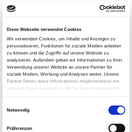
Kontaktdaten
Am Gute 1
38173
Veltheim
Diese Webseite verwendet Cookies
05305 2641
Wir verwenden Cookies, um Inhalte und Anzeigen zu
wolff.veltheim@t-online.de
personalisieren, Funktionen für soziale Medien anbieten
Website
zu können und die Zugriffe auf unsere Website zu
analysieren. Außerdem geben wir Informationen zu Ihrer
Anreise mit dem Auto
Verwendung unserer Website an unsere Partner für
Anreise mit öffentlichen Verkehrsmitteln
soziale Medien, Werbung und Analysen weiter. Unsere
Partner führen diese Informationen möglicherweise mit
weiteren Daten zusammen, die Sie ihnen bereitgestellt
haben oder die sie im Rahmen Ihrer Nutzung der Dienste
gesammelt haben.
E
Notwendig
i
Wir bedanken uns!
n
w
Präferenzen
Die nachfolgenden Einrichtungen und Institutionen