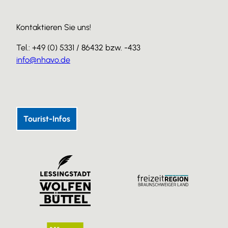
Kontaktieren Sie uns!
Tel.: +49 (0) 5331 / 86432 bzw. -433
info@nhavo.de
I
F
Y
n
a
o
s
c
u
Tourist-Infos
t
e
T
a
b
u
g
o
b
r
o
e
a
k
m