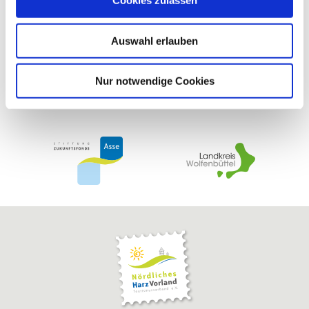
Cookies zulassen
s
w
Auswahl erlauben
a
h
l
Nur notwendige Cookies