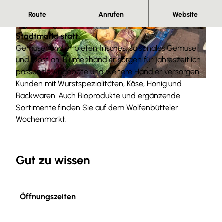
Der Wochenmarkt in Wolfenbüttel findet
Route
Anrufen
Website
regelmäßig mittwochs und samstags auf dem
© Anna Meurer |
CC-BY-SA
© Anna Meurer |
CC-BY-SA
Stadtmarkt statt.
Gemüsehändler bieten frisches, saisonales Gemüse
und Obst an, Blumenhändler sorgen für jahreszeitlich
passende Angebote und weitere Händler versorgen
Kunden mit Wurstspezialitäten, Käse, Honig und
© Anna Meurer |
CC-BY-SA
Backwaren. Auch Bioprodukte und ergänzende
Sortimente finden Sie auf dem Wolfenbütteler
Wochenmarkt.
Gut zu wissen
Öffnungszeiten