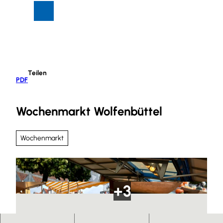
Z
Suche
Menü
u
m
I
n
h
Teilen
a
PDF
l
t
Wochenmarkt Wolfenbüttel
Wochenmarkt