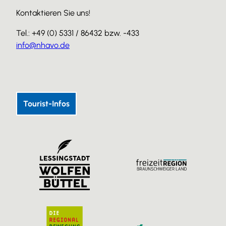
Kontaktieren Sie uns!
Tel.: +49 (0) 5331 / 86432 bzw. -433
info@nhavo.de
I
F
Y
n
a
o
s
c
u
Tourist-Infos
t
e
T
a
b
u
g
o
b
r
o
e
a
k
m