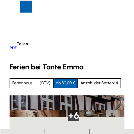
Z
Suche
Menü
u
m
I
n
h
Teilen
a
PDF
l
t
Ferien bei Tante Emma
Ferienhaus
(DTV)
ab 80,00 €
Anzahl der Betten: 4