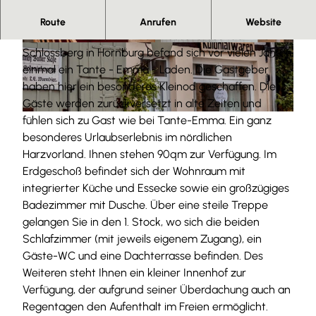
Herzlich willkommen.
Route
Anrufen
Website
In diesem kleinen Fachwerkhäuschen auf dem
© Johanna Busse Fotografie |
CC-BY-SA
© Johanna Busse Fotografie |
CC-BY-SA
Schlossberg in Hornburg befand sich vor vielen Jahren
einmal ein Tante - Emma - Laden. Die Gastgeber
haben hier ein besonderes Kleinod geschaffen. Die
Gäste werden zurückversetzt in alte Zeiten und
fühlen sich zu Gast wie bei Tante-Emma. Ein ganz
© Johanna Busse Fotografie |
CC-BY-SA
besonderes Urlaubserlebnis im nördlichen
Harzvorland. Ihnen stehen 90qm zur Verfügung. Im
Erdgeschoß befindet sich der Wohnraum mit
integrierter Küche und Essecke sowie ein großzügiges
Badezimmer mit Dusche. Über eine steile Treppe
gelangen Sie in den 1. Stock, wo sich die beiden
Schlafzimmer (mit jeweils eigenem Zugang), ein
Gäste-WC und eine Dachterrasse befinden. Des
Weiteren steht Ihnen ein kleiner Innenhof zur
Verfügung, der aufgrund seiner Überdachung auch an
Regentagen den Aufenthalt im Freien ermöglicht.