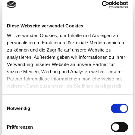
Ferienwohnung/-haus mit Terrasse
Verpflegung
Diese Webseite verwendet Cookies
Ohne Verpflegung
Wir verwenden Cookies, um Inhalte und Anzeigen zu
personalisieren, Funktionen für soziale Medien anbieten
zu können und die Zugriffe auf unsere Website zu
Einkaufsmöglichkeit am Ort
analysieren. Außerdem geben wir Informationen zu Ihrer
Verwendung unserer Website an unsere Partner für
Zahlungsmöglichkeiten
soziale Medien, Werbung und Analysen weiter. Unsere
Barzahlung vor Ort, Überweisung
Partner führen diese Informationen möglicherweise mit
weiteren Daten zusammen, die Sie ihnen bereitgestellt
Anreise & Parken
haben oder die sie im Rahmen Ihrer Nutzung der Dienste
gesammelt haben.
Parkplätze gibt es in unmittelbarer Nähe des
E
Ferienhauses.
Notwendig
i
n
Parken
w
Anzahl der Parkplätze
1
Präferenzen
i